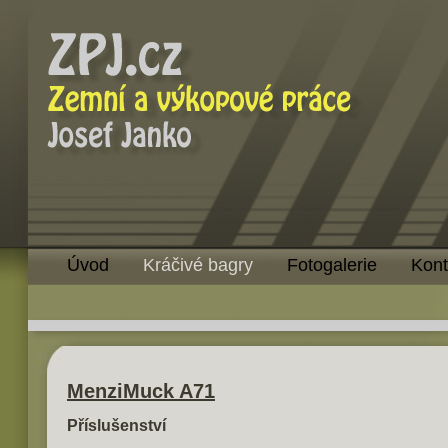
Úvod
Kráčivé bagry
Fotogalerie
Kont
MenziMuck A71
Příslušenství