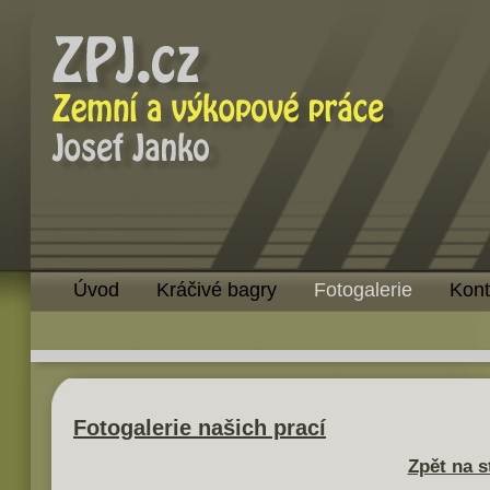
Úvod
Kráčivé bagry
Fotogalerie
Kont
Fotogalerie našich prací
Zpět na s