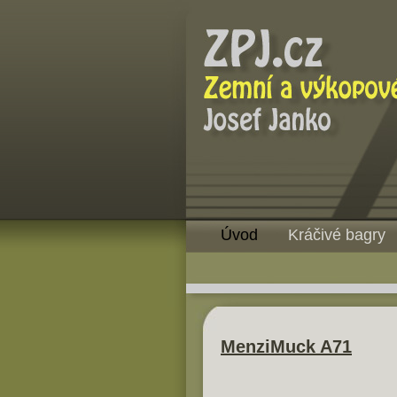
Úvod
Kráčivé bagry
MenziMuck A71